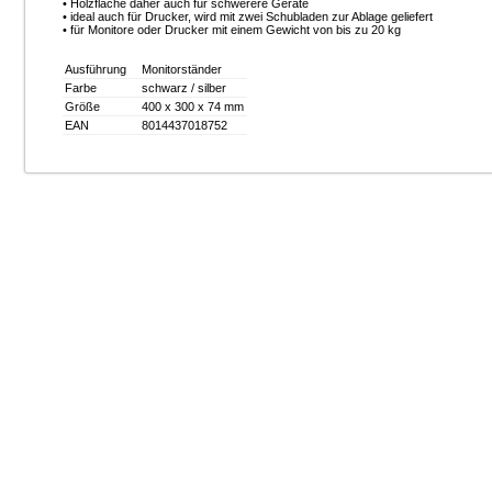
• Holzfläche daher auch für schwerere Geräte
• ideal auch für Drucker, wird mit zwei Schubladen zur Ablage geliefert
• für Monitore oder Drucker mit einem Gewicht von bis zu 20 kg
Ausführung
Monitorständer
Farbe
schwarz / silber
Größe
400 x 300 x 74 mm
EAN
8014437018752