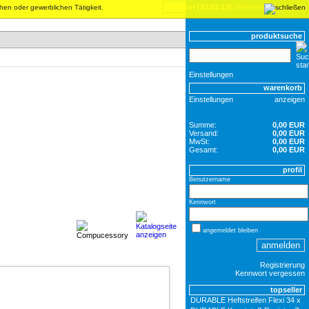
inventur [23.01.12]:
lieferverzögerungen
chen oder gewerblichen Tätigkeit.
produktsuche
Einstellungen
warenkorb
Einstellungen
anzeigen
Summe:
0,00 EUR
Versand:
0,00 EUR
MwSt:
0,00 EUR
Gesamt:
0,00 EUR
profil
Benutzername
Kennwort
angemeldet bleiben
Registrierung
Kennwort vergessen
topseller
DURABLE Heftstreifen Flexi 34 x 