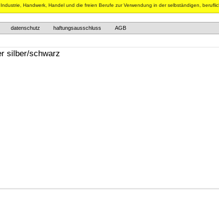
n Industrie, Handwerk, Handel und die freien Berufe zur Verwendung in der selbständigen, berufli
datenschutz
haftungsausschluss
AGB
er silber/schwarz