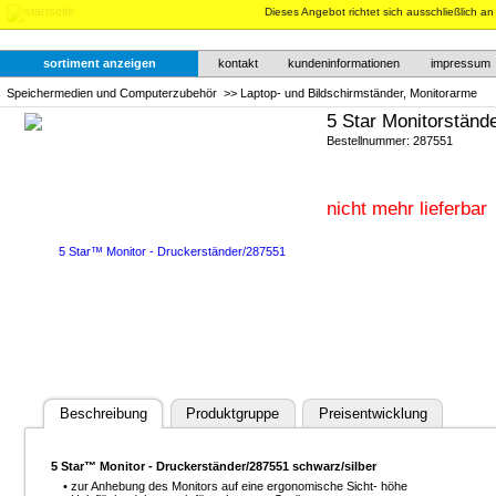
Dieses Angebot richtet sich ausschließlich a
sortiment anzeigen
kontakt
kundeninformationen
impressum
Speichermedien und Computerzubehör
>>
Laptop- und Bildschirmständer, Monitorarme
5 Star Monitorständ
Bestellnummer: 287551
nicht mehr lieferbar
Beschreibung
Produktgruppe
Preisentwicklung
5 Star™ Monitor - Druckerständer/287551 schwarz/silber
• zur Anhebung des Monitors auf eine ergonomische Sicht- höhe