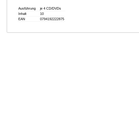
Ausführung
je 4 CD/DVDs
Inhalt
10
EAN
0794192222875