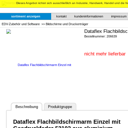
Dieses Angebot richtet sich ausschließlich an Industrie, Handwerk, Handel und die f
sortiment anzeigen
kontakt
kundeninformationen
impressum
EDV-Zubehör und Software
>>
Bildschirme und Druckerträger
Dataflex Flachbilds
Bestellnummer: 206639
nicht mehr lieferbar
Beschreibung
Produktgruppe
Dataflex Flachbildschirmarm Einzel mit