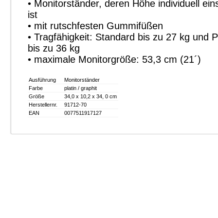
• Monitorständer, deren Höhe individuell eins
ist
• mit rutschfesten Gummifüßen
• Tragfähigkeit: Standard bis zu 27 kg und
bis zu 36 kg
• maximale Monitorgröße: 53,3 cm (21´)
Ausführung
Monitorständer
Farbe
platin / graphit
Größe
34,0 x 10,2 x 34, 0 cm
Herstellernr.
91712-70
EAN
0077511917127