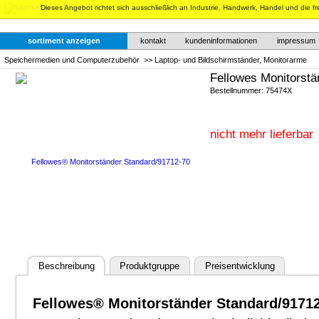
Dieses Angebot richtet sich ausschließlich an Industrie, Handwerk, Handel und die f
sortiment anzeigen
kontakt
kundeninformationen
impressum
Speichermedien und Computerzubehör
>>
Laptop- und Bildschirmständer, Monitorarme
Fellowes Monitorstä
Bestellnummer: 75474X
nicht mehr lieferbar
Beschreibung
Produktgruppe
Preisentwicklung
Fellowes® Monitorständer Standard/91712-