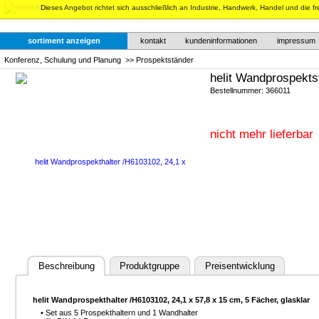
Dieses Angebot richtet sich ausschließlich an Industrie, Handwerk, Handel und die f
sortiment anzeigen
kontakt
kundeninformationen
impressum
Konferenz, Schulung und Planung
>>
Prospektständer
helit Wandprospekt
Bestellnummer: 366011
nicht mehr lieferbar
Beschreibung
Produktgruppe
Preisentwicklung
helit Wandprospekthalter /H6103102, 24,1 x 57,8 x 15 cm, 5 Fächer, glasklar
• Set aus 5 Prospekthaltern und 1 Wandhalter