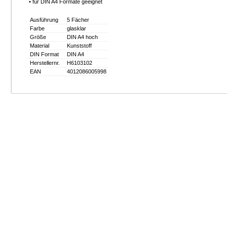
• für DIN A4 Formate geeignet
Ausführung
5 Fächer
Farbe
glasklar
Größe
DIN A4 hoch
Material
Kunststoff
DIN Format
DIN A4
Herstellernr.
H6103102
EAN
4012086005998