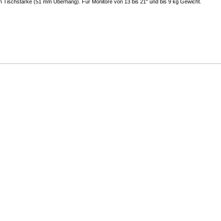
mm Tischstärke (51 mm Überhang). Für Monitore von 13 bis 21" und bis 9 kg Gewicht.