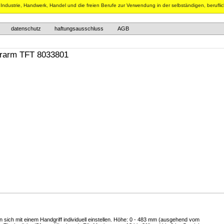
n Industrie, Handwerk, Handel und die freien Berufe zur Verwendung in der selbständigen, berufli
datenschutz
haftungsausschluss
AGB
torarm TFT 8033801
 sich mit einem Handgriff individuell einstellen. Höhe: 0 - 483 mm (ausgehend vom