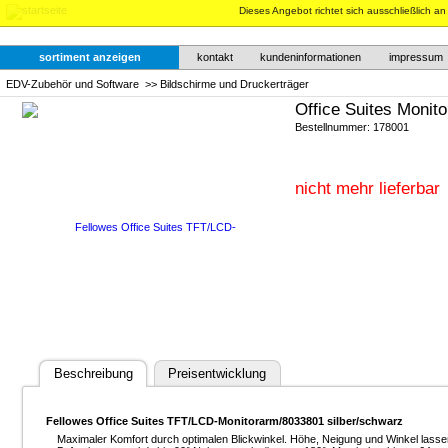
Dieses Angebot richtet sich ausschließlich a
sortiment anzeigen
kontakt
kundeninformationen
impressum
EDV-Zubehör und Software
>>
Bildschirme und Druckerträger
Office Suites Moni
Bestellnummer: 178001
nicht mehr lieferbar
Beschreibung
Preisentwicklung
Fellowes Office Suites TFT/LCD-Monitorarm/8033801 silber/schwarz
Maximaler Komfort durch optimalen Blickwinkel. Höhe, Neigung und Winkel lassen