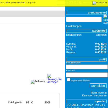
inventur [23.01.12]:
lieferverzögerungen
chen oder gewerblichen Tätigkeit.
produktsuche
Einstellungen
warenkorb
Einstellungen
anzeigen
Summe:
0,00 EUR
Versand:
0,00 EUR
MwSt:
0,00 EUR
Gesamt:
0,00 EUR
profil
Benutzername
Kennwort
angemeldet bleiben
Registrierung
Kennwort vergessen
topseller
Katalogseite:
95 / C
2009
DURABLE Heftstreifen Flexi 34 x 