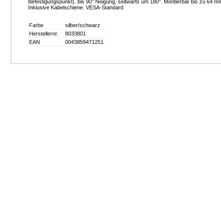
Befestigungspunkt). bis 90° Neigung, seitwärts um 180°. Montierbar bis zu 64 
Inklusive Kabelschiene. VESA-Standard
Farbe
silber/schwarz
Herstellernr.
8033801
EAN
0043859471251