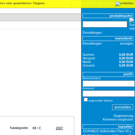
inventur [23.01.12]:
lieferverzögerungen
chen oder gewerblichen Tätigkeit.
produktsuche
Einstellungen
warenkorb
Einstellungen
anzeigen
Summe:
0,00 EUR
Versand:
0,00 EUR
MwSt:
0,00 EUR
Gesamt:
0,00 EUR
profil
Benutzername
Kennwort
angemeldet bleiben
Registrierung
Kennwort vergessen
topseller
Katalogseite:
88 / C
2007
DURABLE Heftstreifen Flexi 34 x 