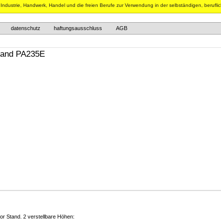
n Industrie, Handwerk, Handel und die freien Berufe zur Verwendung in der selbständigen, berufli
datenschutz
haftungsausschluss
AGB
Stand PA235E
 Stand. 2 verstellbare Höhen: