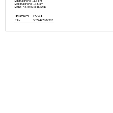
Minimal Höhe: 11,5 cm
Maximal Höhe: 16,5 cm
Maße: 48,5x35,5x16,5cm
Herstellernr.
PA235E
EAN
5024442907302