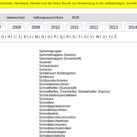
n Industrie, Handwerk, Handel und die freien Berufe zur Verwendung in der selbständigen, berufli
datenschutz
haftungsausschluss
AGB
7
2008
2009
2010
2011
2012
2013
201
|
G
|
H
|
I
|
J
|
K
|
L
|
M
|
N
|
O
|
P
|
Q
|
R
|
S
|
T
|
U
|
V
|
W
|
X
|
Y
|
Z
Sammelgruppe
Sammelmappen (Karton)
Sammelmappen (Kunststoff)
Scanner
Schaukästen
Scheren
Schlafraum Kindergarten
Schlösser
Schlüsselschränke
Schneidemaschinen
Schnellhefter (Kunststoff)
Schnellhefter, Ösenhefter, Einhakhefter (Karton)
Schokoladenspezialitäten
Schränke
Schreiben
Schreibgeräteköcher
Schreibmaschinen
Schreibtafeln
Schreibtischaccessoires
Schreibtischbefreier
Schreibtischserien
Schreibtischutensilien
Schreibunterlagen
Schulausstattung