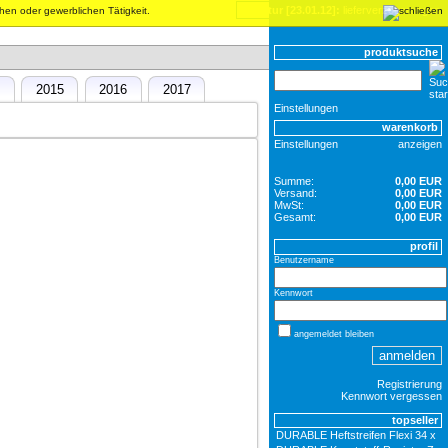
inventur [23.01.12]:
lieferverzögerungen
chen oder gewerblichen Tätigkeit.
produktsuche
4
2015
2016
2017
Einstellungen
warenkorb
Einstellungen
anzeigen
Summe:
0,00 EUR
Versand:
0,00 EUR
MwSt:
0,00 EUR
Gesamt:
0,00 EUR
profil
Benutzername
Kennwort
angemeldet bleiben
Registrierung
Kennwort vergessen
topseller
DURABLE Heftstreifen Flexi 34 x 