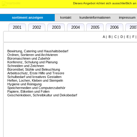
Dieses Angebot richtet sich ausschließlich a
sortiment anzeigen
kontakt
kundeninformationen
impressum
2001
2002
2003
2004
2005
2006
200
2018
2019
A
|
B
|
C
|
D
|
E
|
F
Bewirtung, Catering und Haushaltsbedarf
Ordnen, Sortieren und Archivieren
Büromaschinen und Zubehör
Konferenz, Schulung und Planung
Schneiden und Zeichnen
Büromöbel, Stühle und Beleuchtung
Arbeitsschutz, Erste Hilfe und Tresore
Schulbedarf und kreatives Gestalten
Heften, Lochen, Kleben und Stempeln
Hygiene und Reinigung
Speichermedien und Computerzubehör
Papiere, Etiketten und Folien
Geschenkideen, Schreibkultur und Dekobedarf