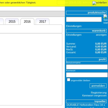
inventur [23.01.12]:
lieferverzögerungen
chen oder gewerblichen Tätigkeit.
produktsuche
4
2015
2016
2017
Einstellungen
warenkorb
Einstellungen
anzeigen
Summe:
0,00 EUR
Versand:
0,00 EUR
MwSt:
0,00 EUR
Gesamt:
0,00 EUR
profil
Benutzername
Kennwort
angemeldet bleiben
Registrierung
Kennwort vergessen
topseller
DURABLE Heftstreifen Flexi 34 x 