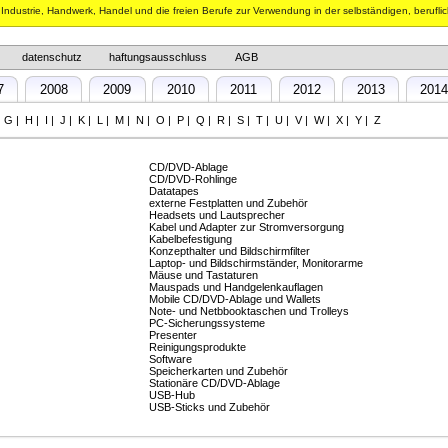
n Industrie, Handwerk, Handel und die freien Berufe zur Verwendung in der selbständigen, berufli
datenschutz
haftungsausschluss
AGB
7
2008
2009
2010
2011
2012
2013
201
|
G
|
H
|
I
|
J
|
K
|
L
|
M
|
N
|
O
|
P
|
Q
|
R
|
S
|
T
|
U
|
V
|
W
|
X
|
Y
|
Z
CD/DVD-Ablage
CD/DVD-Rohlinge
Datatapes
externe Festplatten und Zubehör
Headsets und Lautsprecher
Kabel und Adapter zur Stromversorgung
Kabelbefestigung
Konzepthalter und Bildschirmfilter
Laptop- und Bildschirmständer, Monitorarme
Mäuse und Tastaturen
Mauspads und Handgelenkauflagen
Mobile CD/DVD-Ablage und Wallets
Note- und Netbbooktaschen und Trolleys
PC-Sicherungssysteme
Presenter
Reinigungsprodukte
Software
Speicherkarten und Zubehör
Stationäre CD/DVD-Ablage
USB-Hub
USB-Sticks und Zubehör