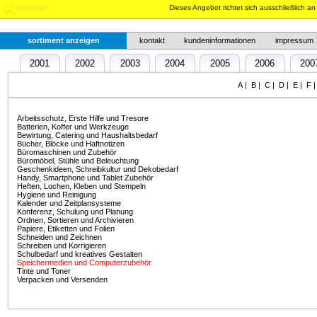
Dieses Angebot richtet sich ausschließlich a
sortiment anzeigen
kontakt
kundeninformationen
impressum
2001
2002
2003
2004
2005
2006
200
2018
2019
A
|
B
|
C
|
D
|
E
|
F
Arbeitsschutz, Erste Hilfe und Tresore
Batterien, Koffer und Werkzeuge
Bewirtung, Catering und Haushaltsbedarf
Bücher, Blöcke und Haftnotizen
Büromaschinen und Zubehör
Büromöbel, Stühle und Beleuchtung
Geschenkideen, Schreibkultur und Dekobedarf
Handy, Smartphone und Tablet Zubehör
Heften, Lochen, Kleben und Stempeln
Hygiene und Reinigung
Kalender und Zeitplansysteme
Konferenz, Schulung und Planung
Ordnen, Sortieren und Archivieren
Papiere, Etiketten und Folien
Schneiden und Zeichnen
Schreiben und Korrigieren
Schulbedarf und kreatives Gestalten
Speichermedien und Computerzubehör
Tinte und Toner
Verpacken und Versenden