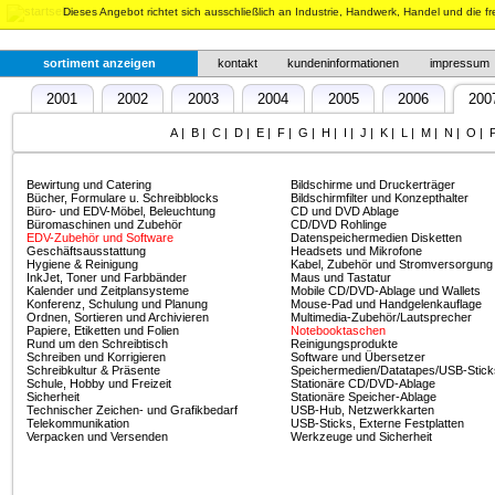
Dieses Angebot richtet sich ausschließlich an Industrie, Handwerk, Handel und die f
sortiment anzeigen
kontakt
kundeninformationen
impressum
2001
2002
2003
2004
2005
2006
200
2012
2013
2014
2015
2016
2017
201
A
|
B
|
C
|
D
|
E
|
F
|
G
|
H
|
I
|
J
|
K
|
L
|
M
|
N
|
O
|
Bewirtung und Catering
Bildschirme und Druckerträger
Bücher, Formulare u. Schreibblocks
Bildschirmfilter und Konzepthalter
Büro- und EDV-Möbel, Beleuchtung
CD und DVD Ablage
Büromaschinen und Zubehör
CD/DVD Rohlinge
EDV-Zubehör und Software
Datenspeichermedien Disketten
Geschäftsausstattung
Headsets und Mikrofone
Hygiene & Reinigung
Kabel, Zubehör und Stromversorgung
InkJet, Toner und Farbbänder
Maus und Tastatur
Kalender und Zeitplansysteme
Mobile CD/DVD-Ablage und Wallets
Konferenz, Schulung und Planung
Mouse-Pad und Handgelenkauflage
Ordnen, Sortieren und Archivieren
Multimedia-Zubehör/Lautsprecher
Papiere, Etiketten und Folien
Notebooktaschen
Rund um den Schreibtisch
Reinigungsprodukte
Schreiben und Korrigieren
Software und Übersetzer
Schreibkultur & Präsente
Speichermedien/Datatapes/USB-Stick
Schule, Hobby und Freizeit
Stationäre CD/DVD-Ablage
Sicherheit
Stationäre Speicher-Ablage
Technischer Zeichen- und Grafikbedarf
USB-Hub, Netzwerkkarten
Telekommunikation
USB-Sticks, Externe Festplatten
Verpacken und Versenden
Werkzeuge und Sicherheit