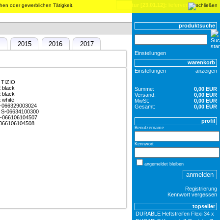
inventur [23.01.12]:
lieferverzögerungen
chen oder gewerblichen Tätigkeit.
produktsuche
4
2015
2016
2017
Einstellungen
warenkorb
Einstellungen
anzeigen
 TIZIO
 black
Summe:
0,00 EUR
 black
Versand:
0,00 EUR
 white
MwSt:
0,00 EUR
 S-066329003024
Gesamt:
0,00 EUR
el S-06634100300
 S-066106104507
profil
S-066106104508
Benutzername
Kennwort
angemeldet bleiben
Registrierung
Kennwort vergessen
topseller
DURABLE Heftstreifen Flexi 34 x 