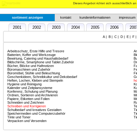
Dieses Angebot richtet sich ausschließlich a
sortiment anzeigen
kontakt
kundeninformationen
impressum
2001
2002
2003
2004
2005
2006
200
2018
2019
A
|
B
|
C
|
D
|
E
|
F
Arbeitsschutz, Erste Hilfe und Tresore
An
Batterien, Koffer und Werkzeuge
Bl
Bewirtung, Catering und Haushaltsbedarf
Bu
Bildschirme, Smartphone und Tablet Zubehör
Dr
Bücher, Blöcke und Haftnotizen
Fa
Büromaschinen und Zubehör
Fe
Büromöbel, Stühle und Beleuchtung
Fi
Geschenkideen, Schreibkultur und Dekobedarf
Ge
Heften, Lochen, Kleben und Stempeln
ho
Hygiene und Reinigung
Ko
Kalender und Zeitplansysteme
Ku
Konferenz, Schulung und Planung
M
Ordnen, Sortieren und Archivieren
M
Papiere, Etiketten und Folien
Mu
Schneiden und Zeichnen
Ra
Schreiben und Korrigieren
Te
Schulbedarf und kreatives Gestalten
Ti
Speichermedien und Computerzubehör
Ti
Tinte und Toner
Ti
Verpacken und Versenden