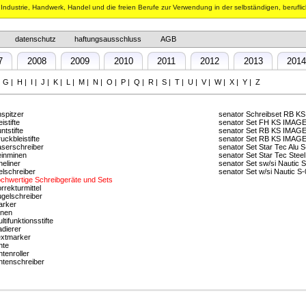
n Industrie, Handwerk, Handel und die freien Berufe zur Verwendung in der selbständigen, berufli
datenschutz
haftungsausschluss
AGB
7
2008
2009
2010
2011
2012
2013
201
|
G
|
H
|
I
|
J
|
K
|
L
|
M
|
N
|
O
|
P
|
Q
|
R
|
S
|
T
|
U
|
V
|
W
|
X
|
Y
|
Z
spitzer
senator Schreibset RB KS
eistifte
senator Set FH KS IMAGE
ntstifte
senator Set RB KS IMAGE
uckbleistifte
senator Set RB KS IMAGE
serschreiber
senator Set Star Tec Alu
inminen
senator Set Star Tec Ste
neliner
senator Set sw/si Nautic
lschreiber
senator Set w/si Nautic 
chwertige Schreibgeräte und Sets
rrekturmittel
gelschreiber
arker
inen
ltifunktionsstifte
dierer
xtmarker
nte
ntenroller
ntenschreiber